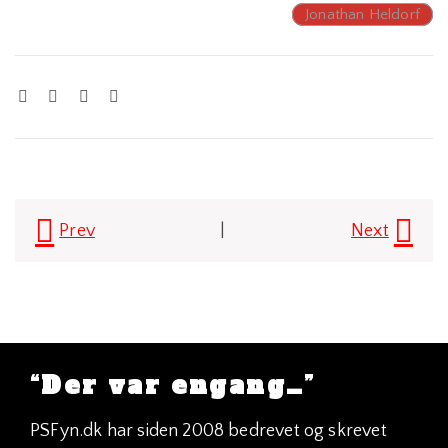
Jonathan Heldorf
Post
Prev
|
Next
navigation
“Der var engang…”
PSFyn.dk har siden 2008 bedrevet og skrevet