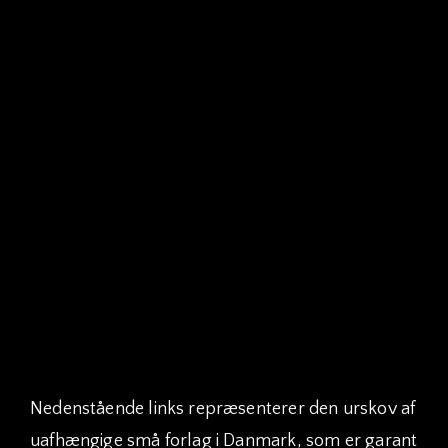
2015 – Emil Nygård
2014 – Lasse Nyholm Jensen
2013 – Emil Nygård
2012 – Nikolaj Johansen
2011 – Tobias Dalager
2010 – Lasse Nyholm Jensen
2009 – Tobias Dalager/Lasse Thorning (delt
1.plads)
2008 – Lasse Nyholm Jensen
Særlig kærlig omtale til ‘Den evige toer’ Kim
Linnet – nr. 2 i 2010, 2011, 2013, 2014 og 2016.
Nedenstående links repræsenterer den urskov af
uafhængige små forlag i Danmark, som er garant