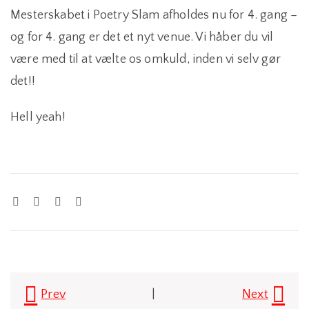
Mesterskabet i Poetry Slam afholdes nu for 4. gang –
og for 4. gang er det et nyt venue. Vi håber du vil
være med til at vælte os omkuld, inden vi selv gør
det!!
Hell yeah!
Post
Prev
|
Next