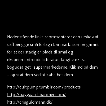
2008 – Lasse Nyholm Jensen
Særlig kærlig omtale til ‘Den evige toer’ Kim
Linnet – nr. 2 i 2010, 2011, 2013, 2014 og 2016.
Nedenstående links repræsenterer den urskov af
uafhængige små forlag i Danmark, som er garant
for at der stadig er plads til smal og
eksperimentrende litteratur, langt væk fra
bogudsalget i supermarkederne. Klik ind på dem
– og støt dem ved at købe hos dem.
http://cultpump.tumblr.com/products
http://baggaardsbaroner.com/
http://crisguldmann.dk/