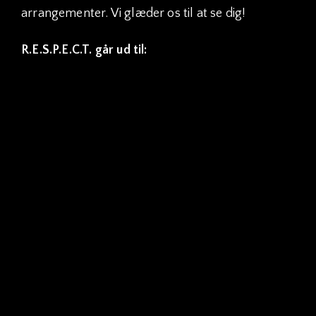
arrangementer. Vi glæder os til at se dig!
R.E.S.P.E.C.T. går ud til:
Fynsmestre gennem tiderne…
2026 – Pauline Vestergård
2025 – Johannes Ravn Jeppesen
2024 – Ida Mehl
2023 – Lasse Nyholm Jensen
2022 – Kim Linnet